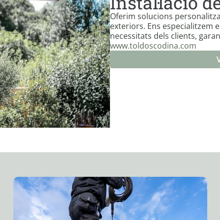
Instal·lació d
Oferim solucions personalitza
exteriors. Ens especialitzem en
necessitats dels clients, garan
www.toldoscodina.com