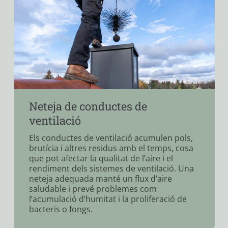
Neteja de conductes d’extractors
de bany
Els conductes dels extractors de bany
tendeixen a acumular pols, cabells i
humitat, cosa que pot afectar el rendiment i
provocar males olors o fins i tot danys en
l’extractor. Una neteja periòdica assegura
un bon funcionament i ajuda a mantenir
l’ambient del bany fresc i lliure d’humitat.