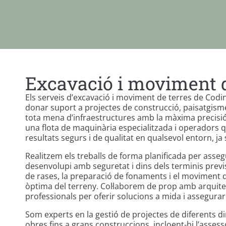
Excavació i moviment d
Els serveis d’excavació i moviment de terres de Codi
donar suport a projectes de construcció, paisatgisme
tota mena d’infraestructures amb la màxima precisi
una flota de maquinària especialitzada i operadors qu
resultats segurs i de qualitat en qualsevol entorn, ja 
Realitzem els treballs de forma planificada per asse
desenvolupi amb seguretat i dins dels terminis previs
de rases, la preparació de fonaments i el moviment d
òptima del terreny. Col·laborem de prop amb arquitec
professionals per oferir solucions a mida i assegurar l
Som experts en la gestió de projectes de diferents d
obres fins a grans construccions, incloent-hi l’assess