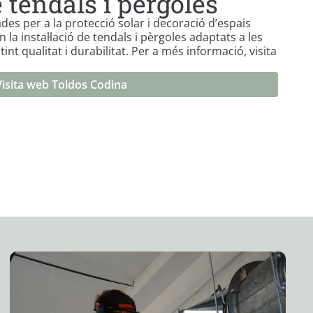
e tendals i pèrgoles
des per a la protecció solar i decoració d’espais
 la instal·lació de tendals i pèrgoles adaptats a les
tint qualitat i durabilitat. Per a més informació, visita
Visita web Toldos Codina