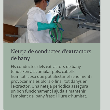
Neteja de tubs de calderes de gas
Les calderes de gas generen residus en els
tubs d'extracció de fums que poden
acumular-se amb el temps. Aquests residus
no només afecten el rendiment del sistema,
sinó que també poden ser perillosos si no
s’eliminen correctament. La neteja
d’aquests tubs assegura un funcionament
més segur i eficient de la caldera, a més de
reduir el consum d’energia