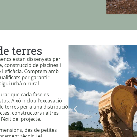
e terres
nencs estan dissenyats per
, construcció de piscines i
ó i eficàcia. Comptem amb
alificats per garantir
sigui urbà o rural.
gurar que cada fase es
tos. Això inclou l’excavació
e terres per a una distribució
tes, constructors i altres
’èxit del projecte.
imensions, des de petites
orament tècnic i el