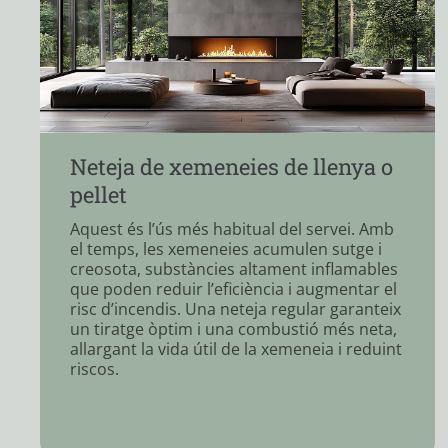
Neteja de conductes de
ventilació
Els conductes de ventilació acumulen pols,
brutícia i altres residus amb el temps, cosa
que pot afectar la qualitat de l’aire i el
rendiment dels sistemes de ventilació. Una
neteja adequada manté un flux d’aire
saludable i prevé problemes com
l’acumulació d’humitat i la proliferació de
bacteris o fongs.